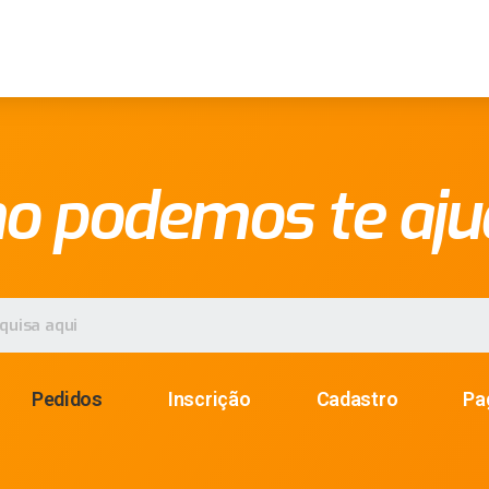
o podemos te aju
Pedidos
Inscrição
Cadastro
Pa